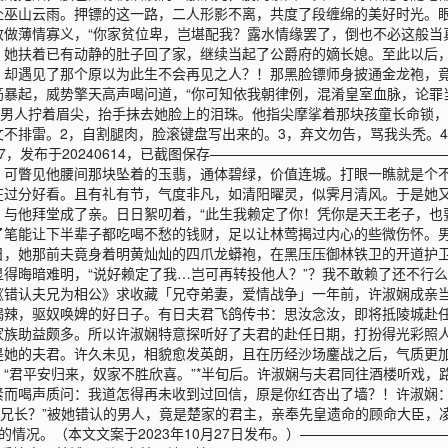
赴巫山云雨。押镖的这一路，二人形影不离，共度了段缠绵的美好时光。
做薄情寡义，“你家贫位卑，岂堪配我？露水情缘罢了，倒也不必这般当
，她扶着已有动静的肚子回了家，继续当起了公爵府的嫡长媳。至此以后
，却遇见了那个原以为此生不会再见之人？！那黑脸镖师身披通金龙袍，
暴起，威势擎天高声喝问道，“你可知依我朝律例，混淆皇室血脉，论罪
”男人拧着眉尖，抬手抹去她脸上的泪珠。他指尖摩挲着那块孩童长命锁，
本文不排雷。2，自割腿肉，脸滚键盘写出来的。3，弃文勿告，骂我头秃。
607，发布于20240614，已截图保存——————————————
，可瞥见他腰间那块坠着的玉翡，通体碧绿，价值连城。打眼一瞧就是个
在过分好看。且有礼有节，气度非凡，如清阳曜灵，似霁月清风。于是她
与他拜堂成了亲。日日絮叨着，“此生我赖定了你！凭你是天王老子，也
了笔能让下半辈子都吃喝不愁的钱财，足以让林莺揭过内心的些微伤怀。
日，她那前夫竟身着明黄灿灿的四爪龙蟒袍，在黑压压御林铁卫的开道护
得晦暗难明，“说好赖定了我…岂可再转投他人？”？我不敢赖了还不行
《错认夫兄为相公》求收藏「兄夺弟妻，爱情战争」一年前，许淑娴成亲
喝辣，驱奴唤婢的好日子。有日夫君飞鸽传书：思汝念汝，即将抵陵城赴
家族助益颇多。所以许淑娴特意探听好了夫君的赴任日期，打扮得光彩照
是她的夫君。许久未见，相貌愈发英朗，且在历经沙场鏖战之后，气质更
“君平安归来，奴家不胜欣喜。”*半旬后。许淑娴与夫君同往酒楼听戏，
紧而喝声质问：我道怎得再未收到过回信，原是你红杏出了墙？！许淑娴：
…兄长？”被她错认的男人，竟是楚家的君主，亲奉先皇遗命的顾命大臣，
的情况。（本文文案于2023年10月27日发布。）—————————