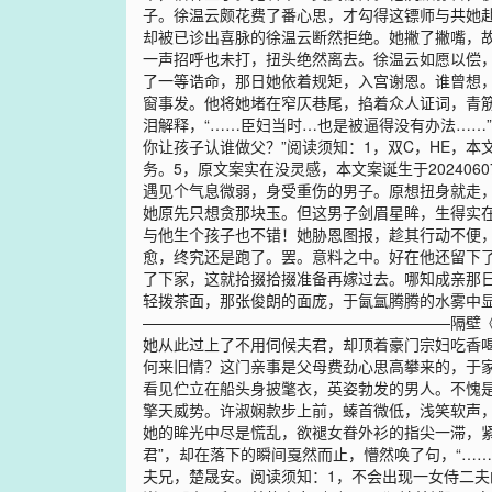
子。徐温云颇花费了番心思，才勾得这镖师与共她
却被已诊出喜脉的徐温云断然拒绝。她撇了撇嘴，故
一声招呼也未打，扭头绝然离去。徐温云如愿以偿
了一等诰命，那日她依着规矩，入宫谢恩。谁曾想
窗事发。他将她堵在窄仄巷尾，掐着众人证词，青筋
泪解释，“……臣妇当时…也是被逼得没有办法……
你让孩子认谁做父？”阅读须知：1，双C，HE，
务。5，原文案实在没灵感，本文案诞生于20240
遇见个气息微弱，身受重伤的男子。原想扭身就走
她原先只想贪那块玉。但这男子剑眉星眸，生得实
与他生个孩子也不错！她胁恩图报，趁其行动不便，
愈，终究还是跑了。罢。意料之中。好在他还留下
了下家，这就拾掇拾掇准备再嫁过去。哪知成亲那
轻拨茶面，那张俊朗的面庞，于氤氲腾腾的水雾中显
————————————————————隔壁
她从此过上了不用伺候夫君，却顶着豪门宗妇吃香
何来旧情？这门亲事是父母费劲心思高攀来的，于
看见伫立在船头身披氅衣，英姿勃发的男人。不愧
擎天威势。许淑娴款步上前，螓首微低，浅笑软声，
她的眸光中尽是慌乱，欲褪女眷外衫的指尖一滞，
君”，却在落下的瞬间戛然而止，懵然唤了句，“…
夫兄，楚晟安。阅读须知：1，不会出现一女侍二夫