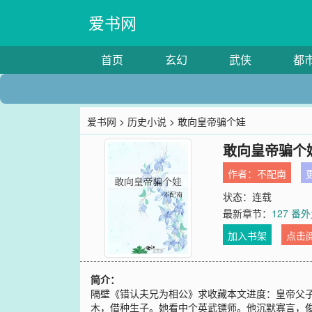
爱书网
首页
玄幻
武侠
都
爱书网
>
历史小说
> 敢向皇帝骗个娃
敢向皇帝骗个
作者：
不配南
更
状态：连载
最新章节：
127 番
加入书架
点击
简介：
隔壁《错认夫兄为相公》求收藏本文进度：皇帝父子
木，借种生子。她看中个英武镖师。他沉默寡言，