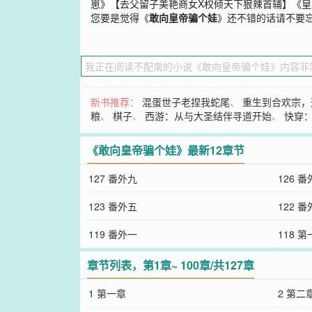
崽》【去父留子美艳商女X权倾天下狠辣首辅】《
您要是觉得《
敢向皇帝骗个娃
》还不错的话请不要
新书推荐：
混蛋世子老捏我蛇尾
、
重生到合欢宗，
粮
、
棋子
、
西游：从与大圣结伴寻道开始
、
快穿
《敢向皇帝骗个娃》最新12章节
127 番外九
126 
123 番外五
122 
119 番外一
118 
章节列表，第1章~ 100章/共127章
1 第一章
2 第二