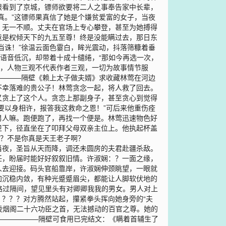
眼看到了京城，镖师欲要将二人之事奉告家中长辈，
真。”这镖师果真信了她是个嫌贫爱富的女子，当夜
，无一不顺。丈夫在官场上专心攀登，甚至为她搏得
竟是权倾天下的九五至尊！终是没能瞒过去，那日东
当诛！”徐温云面色霎白，眸光震动，抖落筛糠着垂
语音低沉，却带着十成十缱绻，“那如今再选一次，
4，人物三观不代表作者三观，一切为故事情节服
——————隔壁《赖上太子做夫婿》求收藏林莺在河边
不幸落难的贵公子！林莺贪念一起，将人救了回去。
又贪上了这个人。贪恋上那副身子，甚至贪心到觉得
要以身相许，报答我这救命之恩！”可后来他重伤痊
男人嘛。跑便跑了，再找一个便是。林莺迅速物色好
卫下，径直坐在了叩拜父母双亲主位上。他执起杯盖
么？不是你真是天王老子啊？
当夜，圣旨从天而降，调还未圆房的夫君赴疆杀敌。
任，盼届时能好好叙叙旧情。许淑娴：？一面之缘，
人去迎接。码头官船靠岸，许淑娴伸颈眺望，一眼就
加沉稳内敛，有种光蹙蹙眉尖，都能让人脚软伏地的
路过隔间，望见里头有对卿卿我我的男女。男人对上
？？？对方腾然站起，攥紧拳头挥向她身旁的“夫
凌烟阁二十六功臣之首，无法撼动的百官之尊。她的
———————隔壁可食用已完结文：《瞒着首辅生了