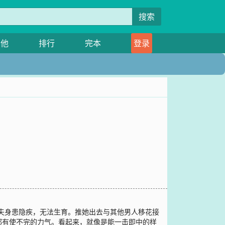
搜索
其他
排行
完本
登录
丈夫身患隐疾，无法生育。推她出去与其他男人移花接
都有使不完的力气。看起来，就像是能一击即中的样