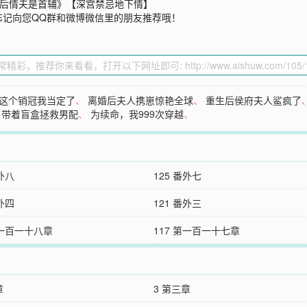
皇后情夫是首辅》【深宫禁忌地下情】
忘记向您QQ群和微博微信里的朋友推荐哦！
这个销冠我当定了
、
离婚后夫人携崽惊艳全球
、
重生后侯府夫人鲨疯了
：带着盲盒拯救男配
、
为续命，我999次穿越
、
番外八
125 番外七
番外四
121 番外三
第一百一十八章
117 第一百一十七章
章
3 第三章