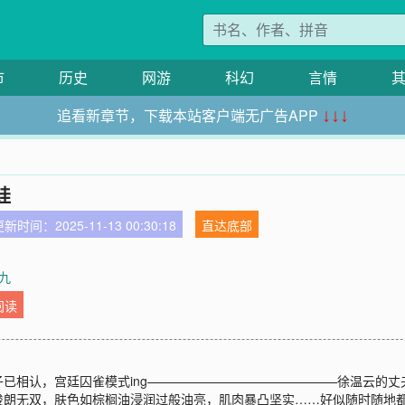
市
历史
网游
科幻
言情
追看新章节，下载本站客户端无广告APP
↓↓↓
娃
新时间：2025-11-13 00:30:18
直达底部
外九
阅读
已相认，宫廷囚雀模式ing———————————————徐温云的
俊朗无双，肤色如棕榈油浸润过般油亮，肌肉暴凸坚实……好似随时随地