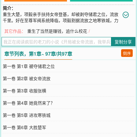
简介：
重生大楚，项毅亲手扶持女帝登基，却被剥夺储君之位，流放
千里。好在至尊军阀系统降临，项毅割据流放之地寒铁城，力
战楚国精锐，吊打漠北胡人，逐渐成为边疆叱咤风云的大军阀。手握
其它作品：
重生了当然是赚钱，追什么校花
/
重兵百万，项毅与列国帝王称兄道弟，与异域王侯草原狩猎。【叮，
恭喜您成功扩张底盘，奖励虎式坦克一百辆。】“很好，全军给我开往
复制分享
大楚，活捉女帝！”
您要是觉得《
开局被女帝流放，我举兵造反你哭啥
》还不错的话请不
章节列表，第1章~ 97章/共97章
倒序
要忘记向您QQ群和微博微信里的朋友推荐哦！
第一卷 第1章 褫夺储君之位
第一卷 第2章 被女帝流放
第一卷 第3章 收服张横
第一卷 第4章 她竟然来了？
第一卷 第5章 进攻寒铁城
第一卷 第6章 大胜楚军