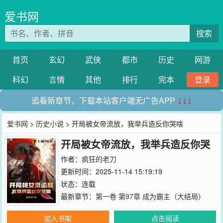
爱书网
搜索
首页
玄幻
武侠
都市
历史
网游
科幻
言情
其他
排行
完本
登录
追看新章节，下载本站客户端无广告APP
↓↓↓
爱书网
>
历史小说
> 开局被女帝流放，我举兵造反你哭啥
开局被女帝流放，我举兵造反你哭
啥
作者：
疯狂的老刀
更新时间：2025-11-14 15:19:19
状态：连载
最新章节：
第一卷 第97章 成为霸主（大结局）
加入书架
点击阅读