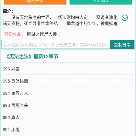
简介：
没有天地秩序的世界，一切法则均由人定 释道者演化
诸天奥秘，死亡并非性命终结 蟠龙道中的少年，神魔妖鬼
借体重生，谁能救赎杀人者，谁能引焚城之火倒灌九州，谁能重塑规
其它作品：
网游之摸尸大神
/
则的界限 神性、魔能、妖灵、鬼话，谁又能超脱意识的主宰
且看无法之法
复制分享
您要是觉得《
无法之法
》还不错的话请不要忘记向您QQ群和微博微信
里的朋友推荐哦！
《无法之法》最新12章节
696 异兽
695 意外碰面
694 鬼界之人
693 再见丫头
692 真人
691 小鬼