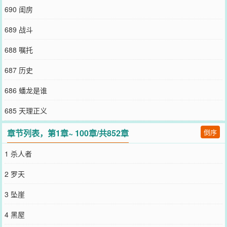
690 闺房
689 战斗
688 嘱托
687 历史
686 蟠龙是谁
685 天理正义
章节列表，第1章~ 100章/共852章
倒序
1 杀人者
2 罗天
3 坠崖
4 黑屋