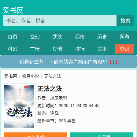
爱书网
搜索
首页
玄幻
武侠
都市
历史
网游
科幻
言情
其他
排行
完本
登录
追看新章节，下载本站客户端无广告APP
↓↓↓
爱书网
>
修真小说
> 无法之法
无法之法
作者：
风扇老爷
更新时间：2025-11-24 23:44:45
状态：连载
最新章节：
696 异兽
加入书架
点击阅读