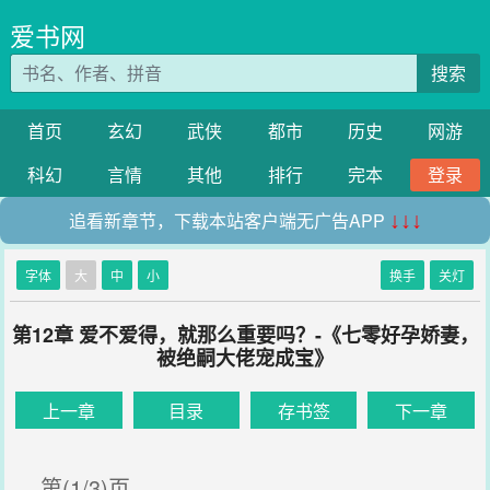
爱书网
搜索
首页
玄幻
武侠
都市
历史
网游
科幻
言情
其他
排行
完本
登录
追看新章节，下载本站客户端无广告APP
↓↓↓
字体
大
中
小
换手
关灯
第12章 爱不爱得，就那么重要吗？-《七零好孕娇妻，
被绝嗣大佬宠成宝》
上一章
目录
存书签
下一章
第(1/3)页