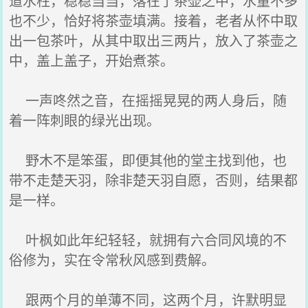
道水柱，稳稳当当，落在了茶壶之中，水量不多
也不少，恰好将茶壶填满。接着，老者从怀中取
出一包茶叶，从其中取出三两片，放入了茶壶之
中，盖上盖子，开始煮茶。
一声咚然之音，在摇摇晃晃的两人身后，随
着一阵刺眼的绿光出现。
野木不是笨蛋，即便其他的堂主找到他，也
带不走楚天羽，除非楚天羽自愿，否则，结果都
是一样。
叶枫如此年纪轻轻，就拥有六合同风境的不
俗修为，实在令常秋风感到费解。
跟两个月的单薄不同，这两个月，许默明显