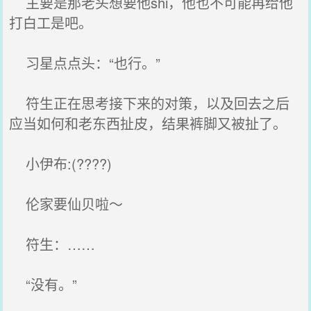
主要是那老头想要他shi，他也不可能再给他
打白工是吧。
习星点点头：“也行。”
符生正在思考接下来的对策，以及回去之后
应当如何和老东西扯皮，结果裤脚又被扯了。
小伊布:(????)
伦家要仙贝啦～
符生：……
“没有。”