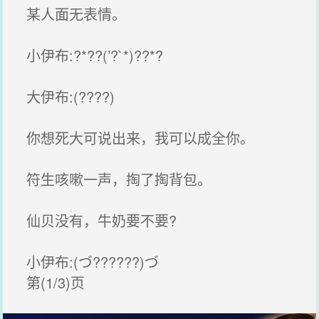
某人面无表情。
小伊布:?*??(’?`*)??*?
大伊布:(????)
你想死大可说出来，我可以成全你。
符生咳嗽一声，掏了掏背包。
仙贝没有，牛奶要不要?
小伊布:(づ??????)づ
第(1/3)页