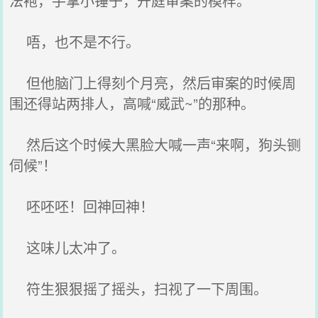
法袍，手拿小锤子，开庭审案的模样。
唔，也不是不行。
但他脑门上得刻个月亮，然后审案的时候周
围还得站两排人，高喊“威武~”的那种。
然后这个时候大黑脸大喊一声“来啊，狗头铡
伺候”！
呸呸呸！回神回神！
这味儿太冲了。
符生狠狠摇了摇头，扫视了一下周围。