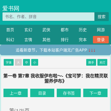
爱书网
搜索
首页
玄幻
武侠
都市
历史
网游
科幻
言情
其他
排行
完本
登录
追看新章节，下载本站客户端无广告APP
↓↓↓
字体
大
中
小
换手
关灯
第一卷 第7章 我收服伊布啦～-《宝可梦：我在精灵联
盟养伊布》
上一章
目录
存书签
下一章
第(1/3)页