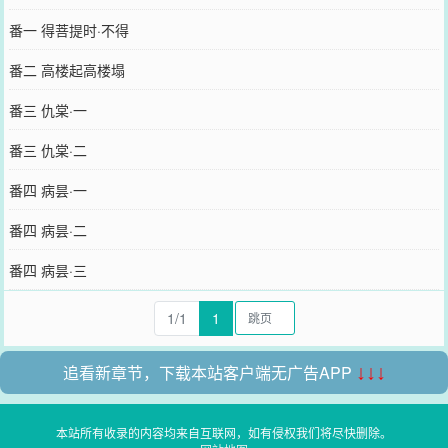
番一 得菩提时·不得
番二 高楼起高楼塌
番三 仇棠·一
番三 仇棠·二
番四 病昙·一
番四 病昙·二
番四 病昙·三
1/1
1
追看新章节，下载本站客户端无广告APP
↓↓↓
本站所有收录的内容均来自互联网，如有侵权我们将尽快删除。