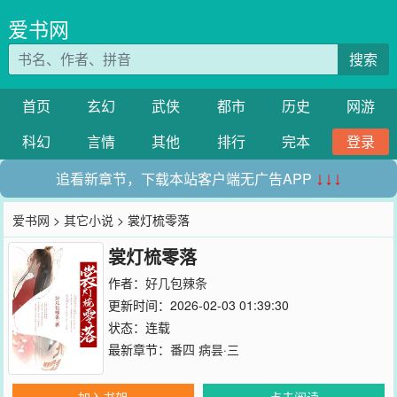
爱书网
搜索
首页
玄幻
武侠
都市
历史
网游
科幻
言情
其他
排行
完本
登录
追看新章节，下载本站客户端无广告APP
↓↓↓
爱书网
>
其它小说
> 裳灯梳零落
裳灯梳零落
作者：
好几包辣条
更新时间：2026-02-03 01:39:30
状态：连载
最新章节：
番四 病昙·三
加入书架
点击阅读