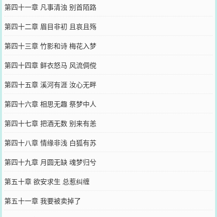
第四十一章 凡事清浊 别首陌路
第四十二章 眉目非初 且哀且殇
第四十三章 竹影和诗 梅花入梦
第四十四章 鲜衣怒马 风流倜傥
第四十五章 溪河有涯 汝心无畔
第四十六章 相思无趣 祭梦中人
第四十七章 把酒无数 别来有恙
第四十八章 情缘非浅 白狐有苏
第四十九章 月圆无缺 魂梦归兮
第五十章 欲安求生 总惹纠缠
第五十一章 我要被卖掉了