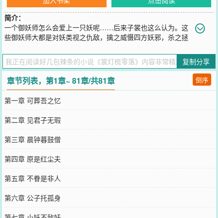
简介：
一个御妖师怎么会爱上一只妖呢……后来子裳也这么认为。这
些御妖师大都是对妖类视之仇敌，擒之威慑四方妖邪，杀之拯
救黎民百姓，比如她身边这么一位。与众不同的是，她身边的就使劲
护着她，对此他却说：“因为，你是只憨妖。”一把琴，原来可以噬魂
复制分享
摄魄。一颗佛珠，原来能赎还罪怨。一卷陈年旧简，原来是痴缠怨怼
的仇恨。狐仙曾跟她说过，她和他从不在姻缘簿中，这阴差阳错多出
章节列表，第1章~ 81章/共81章
倒序
来的线不知道会生出怎样的果。不管怎样，她还是和他在一起了，是
拜堂成亲过的在一起，是他亲手挑起红盖头的在一起。
第一章 可葬吾之忆
您要是觉得《
裳灯梳零落
》还不错的话请不要忘记向您QQ群和微博微
信里的朋友推荐哦！
第二章 见君子无瑕
第三章 晨钟暮鼓僧
第四章 原是红尘夫
第五章 不眷是非人
第六章 公子托孤身
第七章 小妖不敌奸