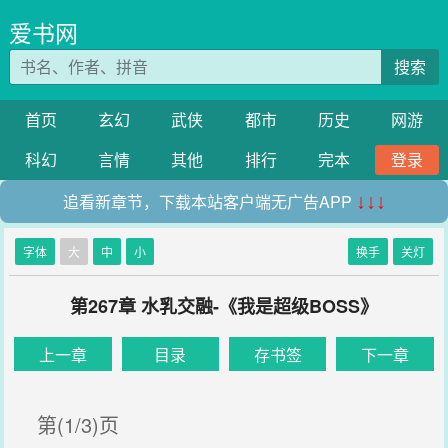
爱书网
搜索
首页
玄幻
武侠
都市
历史
网游
科幻
言情
其他
排行
完本
登录
追看新章节，下载本站客户端无广告APP
↓↓↓
字体
大
中
小
换手
关灯
第267章 水乳交融-《我是超级BOSS》
上一章
目录
存书签
下一章
第(1/3)页