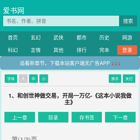
爱书网
搜索
首页
玄幻
武侠
都市
历史
网游
科幻
言情
其他
排行
完本
登录
追看新章节，下载本站客户端无广告APP
↓↓↓
字体
大
中
小
换手
关灯
1、和创世神做交易，开局一万亿-《这本小说我做
主》
上一章
目录
存书签
下一章
第(1/3)页