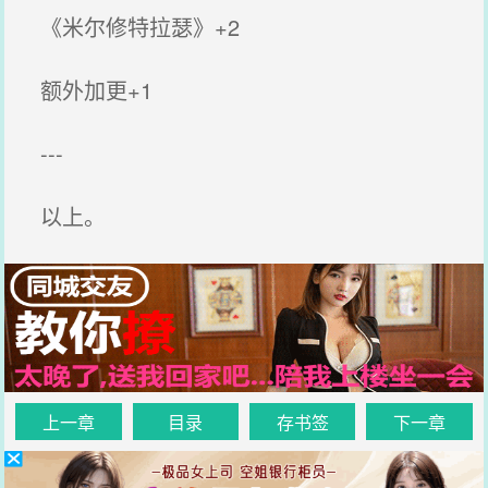
《米尔修特拉瑟》+2
额外加更+1
---
以上。
上一章
目录
存书签
下一章