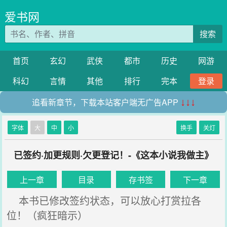
爱书网
搜索
首页
玄幻
武侠
都市
历史
网游
科幻
言情
其他
排行
完本
登录
追看新章节，下载本站客户端无广告APP
↓↓↓
字体
大
中
小
换手
关灯
已签约·加更规则·欠更登记！-《这本小说我做主》
上一章
目录
存书签
下一章
本书已修改签约状态，可以放心打赏拉各
位！（疯狂暗示）