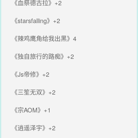
《血祭德古拉》+2
《starsfalling》+2
《辣鸡鹰角给我出黑》4
《独自旅行的路痴》+2
《Js帝修》+2
《三笙无双》+2
《宗AOM》+1
《逍遥泽宇》+2