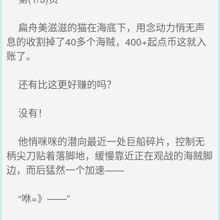
扁舟美滋滋的猫在海底下，用念动力悄无声
息的收割掉了40多个海贼，400+起点币这就入
账了。
还有比这更好赚的吗？
没有！
他悄咪咪的潜向最近一处巨船碎片，控制无
柄尖刀贴着落脚地，缓慢靠近正在观战的海贼脚
边，而后猛然一个加速——
“咻=》——”