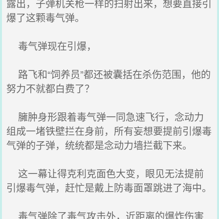
露出，子弹机关枪一样的扫射出来，想要直接引
爆了这颗毒气弹。
毒气弹现在引爆，
路飞和“饲养员”都还被囊括在杀伤范围，他的
努力不就都白费了？
臃肿身形跟着毒气弹一同急速飞行，念动力
组成一堵铁壁拦在身前，所有妄想要提前引爆毒
气弹的子弹，统统都是念动力墙拦截下来。
这一幕让得克利克面色大变，眼见无法提前
引爆毒气弹，赶忙是戴上防毒面罩跳进了海中。
毒气弹除了毒气攻击外，近距离的爆炸伤害