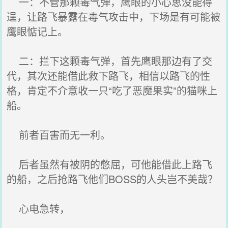
一：不管那颗毒气弹，鹰眼的小心思没能得
逞，让路飞暴露在毒气攻击中，下场是有可能被
鹰眼惦记上。
二：拦下这颗毒气弹，首先鹰眼那边有了交
代，其次还能借此救下路飞，相信以路飞的性
格，肯定不介意收一只“吃了恶魔果实”的猫咪上
船。
前者百害而无一利。
后者虽然有被阴的憋屈，可他能借此上路飞
的船，之后抢路飞他们BOSS的人头岂不美哉？
心电急转，