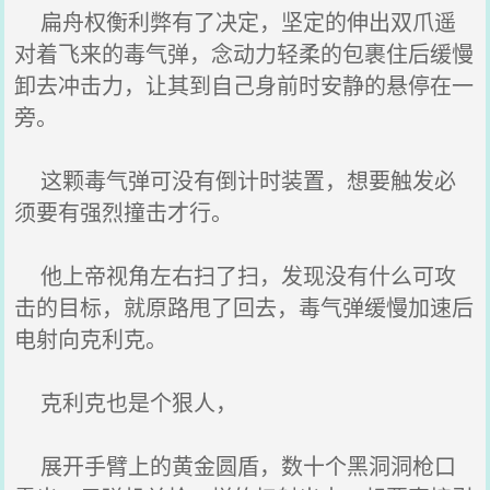
扁舟权衡利弊有了决定，坚定的伸出双爪遥
对着飞来的毒气弹，念动力轻柔的包裹住后缓慢
卸去冲击力，让其到自己身前时安静的悬停在一
旁。
这颗毒气弹可没有倒计时装置，想要触发必
须要有强烈撞击才行。
他上帝视角左右扫了扫，发现没有什么可攻
击的目标，就原路甩了回去，毒气弹缓慢加速后
电射向克利克。
克利克也是个狠人，
展开手臂上的黄金圆盾，数十个黑洞洞枪口