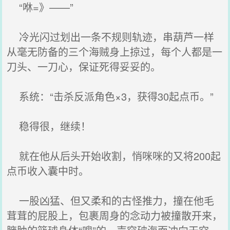
“咻=》——”
冷光闪过划出一条不规则轨迹，串葫芦一样
从毫无防备的三个海贼身上掠过，每个人都是一
刀头、一刀心，保证死得妥妥的。
系统：“击杀反派角色×3，获得30起点币。”
稳得很，继续！
就在他从后头开始收割，悄咪咪的又将200起
点币收入囊中时。
一股凶猛、但又柔和的古怪推力，撞在他毛
茸茸的屁股上，包裹周身的念动力被撞散开来，