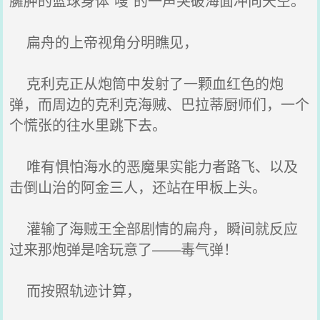
臃肿的篮球身体“嗖”的一声突破海面冲向天空。
扁舟的上帝视角分明瞧见，
克利克正从炮筒中发射了一颗血红色的炮
弹，而周边的克利克海贼、巴拉蒂厨师们，一个
个慌张的往水里跳下去。
唯有惧怕海水的恶魔果实能力者路飞、以及
击倒山治的阿金三人，还站在甲板上头。
灌输了海贼王全部剧情的扁舟，瞬间就反应
过来那炮弹是啥玩意了——毒气弹！
而按照轨迹计算，