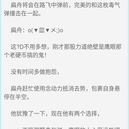
扁舟将会在路飞中弹前，完美的和这枚毒气
弹撞击在一起。
扁舟：o(▼皿▼メ;)o
这?D不用多想，刚才那股力道绝壁是鹰眼那
个老硬币搞的鬼！
没有时间多做抱怨，
扁舟赶忙使用念动力抵消去势，包裹自身悬
停在半空。
他犹豫了一下，现在他有两个选择，