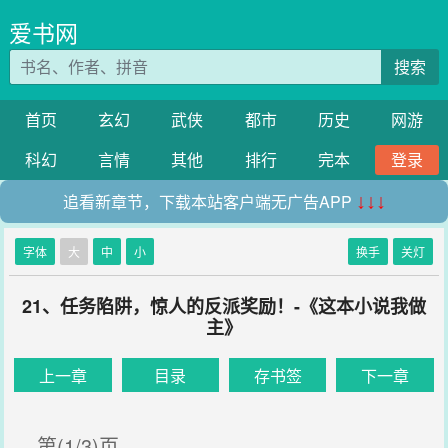
爱书网
搜索
首页
玄幻
武侠
都市
历史
网游
科幻
言情
其他
排行
完本
登录
追看新章节，下载本站客户端无广告APP
↓↓↓
字体
大
中
小
换手
关灯
21、任务陷阱，惊人的反派奖励！-《这本小说我做
主》
上一章
目录
存书签
下一章
第(1/3)页