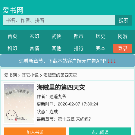
爱书网
搜索
首页
玄幻
武侠
都市
历史
网游
科幻
言情
其他
排行
完本
登录
追看新章节，下载本站客户端无广告APP
↓↓↓
爱书网
>
其它小说
> 海贼里的第四天灾
海贼里的第四天灾
作者：
逍遥九爷
更新时间：2026-02-07 17:30:24
状态：连载
最新章节：
第十五章 来练练？
加入书架
点击阅读