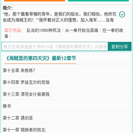
简介：
“他，那个戴着草帽的青年，是我们的船长，我们相信，他终究
会成为海贼王的！”“我怀着对正义的憧憬，加入海军……当海
军不足以承载我心中的正义时，我将离开海军，自创新军！”“只要敢
其它作品：
反派的1080种死法
/
从一拳开始当英雄
/
在一拳的故
亮血条，哪怕海上四皇，也杀给你看！”“这个世界需要光明，这个世
事
/
界不需要高高在上的天龙人！”……ps：第一次开海贼，如有不对之
处，请温柔指出多多包涵。ps：重生主角
复制分享
您要是觉得《
海贼里的第四天灾
》还不错的话请不要忘记向您QQ群和
微博微信里的朋友推荐哦！
《海贼里的第四天灾》最新12章节
第十五章 来练练？
第十四章 罗兹瓦尔的苦恼
第十三章 漂亮女仆偷袭我
推书
第十二章 遇剑圣
第十一章 猎肠者的败北