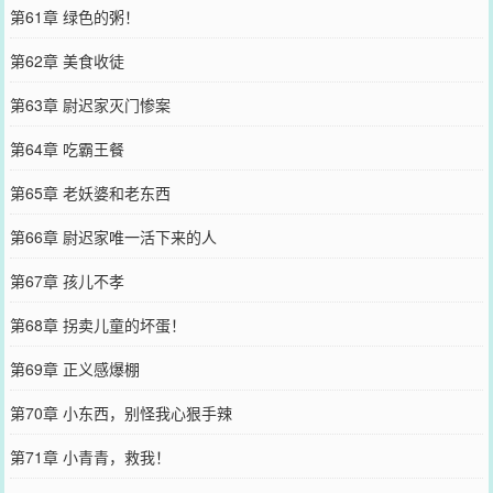
第61章 绿色的粥！
第62章 美食收徒
第63章 尉迟家灭门惨案
第64章 吃霸王餐
第65章 老妖婆和老东西
第66章 尉迟家唯一活下来的人
第67章 孩儿不孝
第68章 拐卖儿童的坏蛋！
第69章 正义感爆棚
第70章 小东西，别怪我心狠手辣
第71章 小青青，救我！