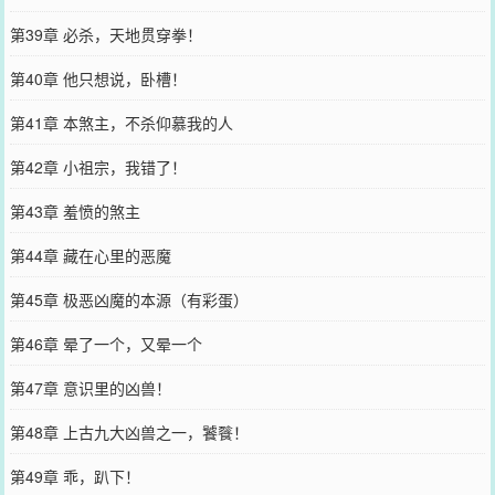
第39章 必杀，天地贯穿拳！
第40章 他只想说，卧槽！
第41章 本煞主，不杀仰慕我的人
第42章 小祖宗，我错了！
第43章 羞愤的煞主
第44章 藏在心里的恶魔
第45章 极恶凶魔的本源（有彩蛋）
第46章 晕了一个，又晕一个
第47章 意识里的凶兽！
第48章 上古九大凶兽之一，饕餮！
第49章 乖，趴下！