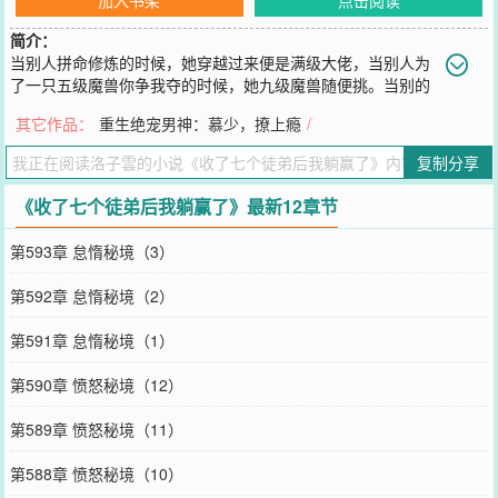
加入书架
点击阅读
简介：
当别人拼命修炼的时候，她穿越过来便是满级大佬，当别人为
了一只五级魔兽你争我夺的时候，她九级魔兽随便挑。当别的
师傅为收一个天才徒弟，绞尽脑汁的时候，她的七个妖孽徒弟已经吊
其它作品：
重生绝宠男神：慕少，撩上瘾
/
打一切。对她来说，生活很枯燥，无非就是收收徒弟，炼炼法宝，去
仙界找仙人喝茶，去魔界找魔人打架。直到那个少年出现，让她枯燥
复制分享
的生活，多了点乐趣。某少年：我要杀了你，为我家族报仇！某大
佬：好啊！当我弟子，我教你怎么杀我！
《收了七个徒弟后我躺赢了》最新12章节
您要是觉得《
收了七个徒弟后我躺赢了
》还不错的话请不要忘记向您
QQ群和微博微信里的朋友推荐哦！
第593章 怠惰秘境（3）
第592章 怠惰秘境（2）
第591章 怠惰秘境（1）
第590章 愤怒秘境（12）
第589章 愤怒秘境（11）
第588章 愤怒秘境（10）