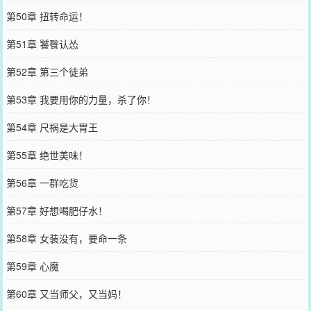
第50章 扭转命运！
第51章 饕餮认怂
第52章 第三个徒弟
第53章 我要用你的力量，杀了你！
第54章 尺祸是大胃王
第55章 绝世美味！
第56章 一群吃货
第57章 好想喝肥仔水！
第58章 女装没有，要命一条
第59章 心魔
第60章 又当师父，又当妈！