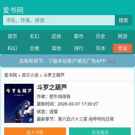
爱书网
搜索
首页
玄幻
武侠
都市
历史
网游
科幻
言情
其他
排行
完本
登录
追看新章节，下载本站客户端无广告APP
↓↓↓
爱书网
>
其它小说
> 斗罗之葫芦
斗罗之葫芦
作者：
肥牛炖排骨
更新时间：2026-02-07 17:30:27
状态：连载
最新章节：
第六百六十三章 闹呼呼的日常
加入书架
点击阅读