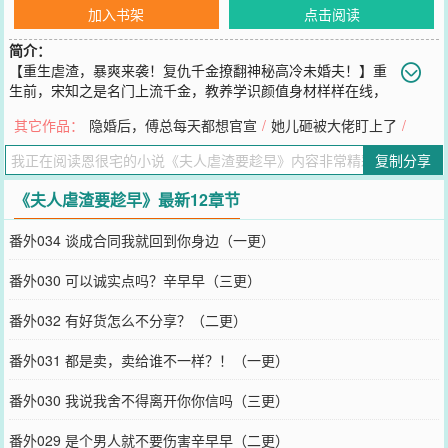
加入书架
点击阅读
简介：
【重生虐渣，暴爽来袭！复仇千金撩翻神秘高冷未婚夫！】重
生前，宋知之是名门上流千金，教养学识颜值身材样样在线，
却被渣男蒙骗，落得个家破人亡、死不瞑目的下场。老天有眼，她重
其它作品：
隐婚后，傅总每天都想官宣
/
她儿砸被大佬盯上了
/
生归来，猛得一P！伪善继母？白莲花继妹？深情渣男？呵呵！前世欠
我的统统都给我还回来，变本加厉的那种！而世人皆知，她有一个财
复制分享
阀未婚夫，长得祸国殃民，却因车祸不为人道，高冷暴戾，她一再悔
婚……等等，世人是不是有所误解？她家未婚夫狠能耐！情话很动
《夫人虐渣要趁早》最新12章节
听！身份说出来都要抖一抖！她抱紧未婚夫的大腿死都不会松手！只
是，分明她在虐渣风生水起，怎么她家未婚夫比她还心急，“夫人，虐
番外034 谈成合同我就回到你身边（一更）
渣要趁早！”简而言之，本文讲述的是重生后的宋小姐报仇雪恨又收获
爱情，夫妇齐心一边虐渣一边虐狗的故事！……本文又名《高冷大
番外030 可以诚实点吗？辛早早（三更）
少？谁用谁知道》《爆宠重生，我家夫人超猛的》依旧重生女强……
强势宠，1V1，不写悲剧。本宅坑品保证，霸气宣言绝不打脸——但
番外032 有好货怎么不分享？（二更）
凡开坑不断更，但凡上架就万更！
您要是觉得《
夫人虐渣要趁早
》还不错的话请不要忘记向您QQ群和微
番外031 都是卖，卖给谁不一样？！（一更）
博微信里的朋友推荐哦！
番外030 我说我舍不得离开你你信吗（三更）
番外029 是个男人就不要伤害辛早早（二更）