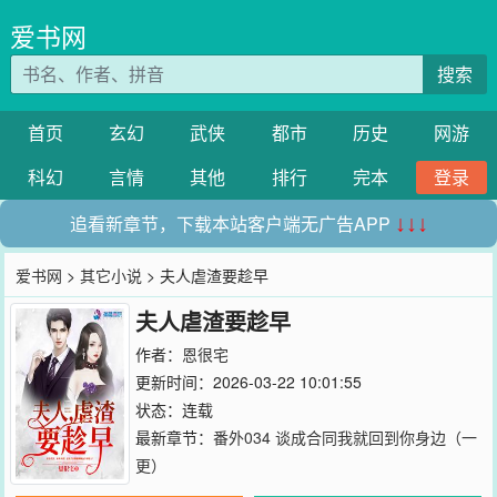
爱书网
搜索
首页
玄幻
武侠
都市
历史
网游
科幻
言情
其他
排行
完本
登录
追看新章节，下载本站客户端无广告APP
↓↓↓
爱书网
>
其它小说
> 夫人虐渣要趁早
夫人虐渣要趁早
作者：
恩很宅
更新时间：2026-03-22 10:01:55
状态：连载
最新章节：
番外034 谈成合同我就回到你身边（一
更）