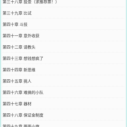
第三十八章 投壶（求推荐票！）
第三十九章 比试
第四十章 斗技
第四十一章 意外收获
第四十二章 请教头
第四十三章 想钱想疯了
第四十四章 新思维
第四十五章 挑人
第四十六章 难搞的小队
第四十七章 器材
第四十八章 保证金制度
第四十九章 两面小旗