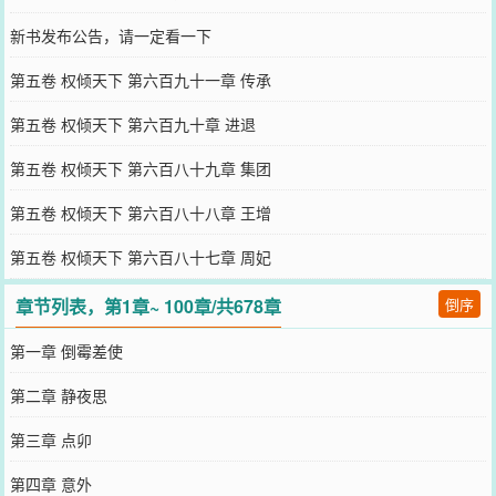
新书发布公告，请一定看一下
第五卷 权倾天下 第六百九十一章 传承
第五卷 权倾天下 第六百九十章 进退
第五卷 权倾天下 第六百八十九章 集团
第五卷 权倾天下 第六百八十八章 王增
第五卷 权倾天下 第六百八十七章 周妃
章节列表，第1章~ 100章/共678章
倒序
第一章 倒霉差使
第二章 静夜思
第三章 点卯
第四章 意外