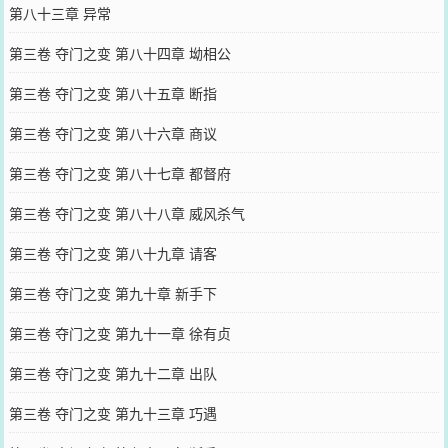
第八十三章 异常
第三卷 夺门之变 第八十四章 坳相公
第三卷 夺门之变 第八十五章 断指
第三卷 夺门之变 第八十六章 商议
第三卷 夺门之变 第八十七章 都督府
第三卷 夺门之变 第八十八章 威风杀气
第三卷 夺门之变 第八十九章 请客
第三卷 夺门之变 第九十章 新手下
第三卷 夺门之变 第九十一章 徐有贞
第三卷 夺门之变 第九十二章 出队
第三卷 夺门之变 第九十三章 巧遇