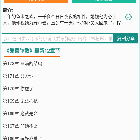
简介：
三年的鱼水之欢，一千多个日日夜夜的相伴。她视他为心上
人，他却视她为笼中雀。直到有一天，他的心尖人回来了，程
希才知道，自己彻彻底底的出局了。收起一颗破碎的心和凋零的身，
程希弥散了爱意，抽身离开。可当初那个不染情俗的男人却红着眼
复制分享
尾，扯着她的衣摆：“求你，别走……”
您要是觉得《
爱意弥散
》还不错的话请不要忘记向您QQ群和微博微信
《爱意弥散》最新12章节
里的朋友推荐哦！
第172章 圆满的结局
第171章 只爱你
第170章 你虚了
第169章 无法抵抗
第168章 这就是命
第167章 非她不娶
第166章 有好戏看了