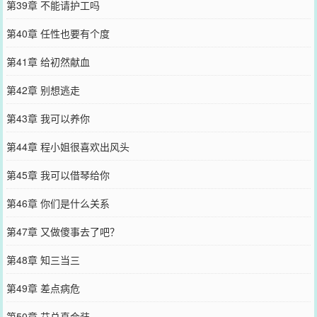
第39章 不能请护工吗
第40章 任性也要有个度
第41章 给初然献血
第42章 别想逃走
第43章 我可以养你
第44章 程小姐很喜欢出风头
第45章 我可以借琴给你
第46章 你们是什么关系
第47章 又做傻事去了吧？
第48章 知三当三
第49章 差点病危
第50章 艾总真会装