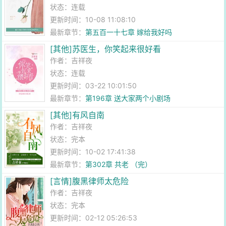
状态：连载
更新时间：10-08 11:08:10
最新章节：
第五百一十七章 嫁给我好吗
[其他]苏医生，你笑起来很好看
作者：
吉祥夜
状态：连载
更新时间：03-22 10:01:50
最新章节：
第196章 送大家两个小剧场
[其他]有风自南
作者：
吉祥夜
状态：完本
更新时间：10-02 17:41:38
最新章节：
第302章 共老 （完）
[言情]腹黑律师太危险
作者：
吉祥夜
状态：完本
更新时间：02-12 05:26:53