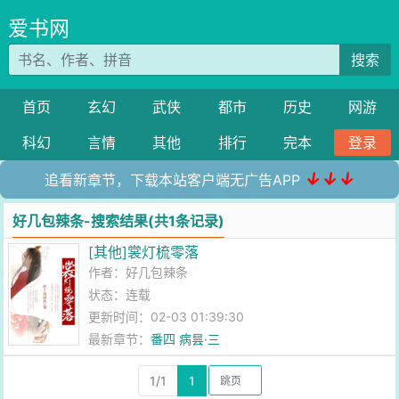
爱书网
搜索
首页
玄幻
武侠
都市
历史
网游
科幻
言情
其他
排行
完本
登录
↓↓↓
追看新章节，下载本站客户端无广告APP
好几包辣条-搜索结果(共1条记录)
[其他]裳灯梳零落
作者：
好几包辣条
状态：连载
更新时间：02-03 01:39:30
最新章节：
番四 病昙·三
1/1
1