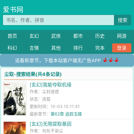
爱书网
搜索
首页
玄幻
武侠
都市
历史
网游
科幻
言情
其他
排行
完本
登录
↓↓↓
追看新章节，下载本站客户端无广告APP
尘取-搜索结果(共4条记录)
[玄幻]我能夺取机缘
作者：
尘封迷惑
状态：连载
更新时间：10-03 15:11:41
最新章节：
第62章 追踪玉碟
[玄幻]无限提取基因
作者：
何处不染尘