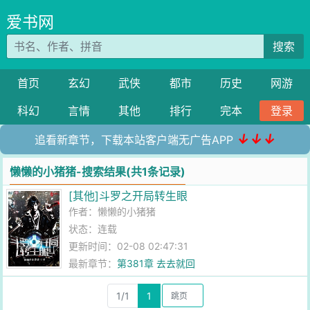
爱书网
搜索
首页
玄幻
武侠
都市
历史
网游
科幻
言情
其他
排行
完本
登录
↓↓↓
追看新章节，下载本站客户端无广告APP
懒懒的小猪猪-搜索结果(共1条记录)
[其他]斗罗之开局转生眼
作者：
懒懒的小猪猪
状态：连载
更新时间：02-08 02:47:31
最新章节：
第381章 去去就回
1/1
1