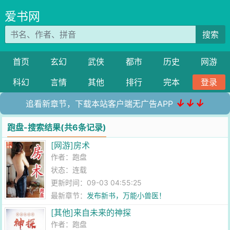
爱书网
搜索
首页
玄幻
武侠
都市
历史
网游
科幻
言情
其他
排行
完本
登录
↓↓↓
追看新章节，下载本站客户端无广告APP
跑盘-搜索结果(共6条记录)
[网游]房术
作者：
跑盘
状态：连载
更新时间：09-03 04:55:25
最新章节：
发布新书，万能小兽医！
[其他]来自未来的神探
作者：
跑盘