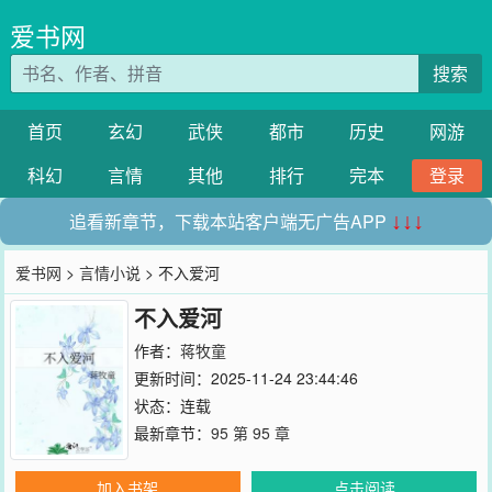
爱书网
搜索
首页
玄幻
武侠
都市
历史
网游
科幻
言情
其他
排行
完本
登录
追看新章节，下载本站客户端无广告APP
↓↓↓
爱书网
>
言情小说
> 不入爱河
不入爱河
作者：
蒋牧童
更新时间：2025-11-24 23:44:46
状态：连载
最新章节：
95 第 95 章
加入书架
点击阅读