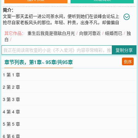
简介：
文案一那天孟初一进公司茶水间，便听到她们在谈峰会论坛上
抢尽自家老板风头的那位。年轻、矜贵，出身不凡，却偏偏自
身能力更为出众。甚至最重要的是他连长相都让人无可挑剔！同事忍
其它作品：
重生后我竟是宿敌白月光
/
向银河靠近
/
结婚而已
/
独
不住感慨：“嫁给程津与这样的男人，会是什么感觉呢？”孟初认真想
白
/
了想：“有钱，还不回家，感觉挺好的。”登时同事笑道：“说的好像你
嫁给了他似的。”孟初跟着一起笑了起来。是啊，谁能想到，这是她跟
复制分享
程津与结婚的第三个月呢。文案二程津与结婚的消息传了出去后，圈
内人震惊，都在猜测是哪家千金。后来传出新娘只是普通人。于是闪
章节列表，第1章~ 95章/共95章
倒序
婚，应付家长的传言甚嚣尘上。众人都在猜测这段婚姻维持不了多
久，毕竟程津与这样的人一心只有工作，哪有心思经营什么婚姻。但
1 第 1 章
后来程津与出现在聚会的次数越来越少，连好友都忍不住打电话质
问。谁知他接起电话，也只是淡然表示：“在加班。”末了，他慢悠悠
2 第 2 章
笑道：“陪老婆加班。”*——程津与的钩放下去，钓上来了孟初。——
但没人知道，他这一钩，等了有多少年。【提示】*表面淡定实则又争
3 第 3 章
又抢男主X工科仙女*看似先婚后爱，实则蓄谋已久*涉及专业资料，皆
是查阅资料，如有错误，欢迎温油指出，谢谢-2025.04.20
4 第 4 章
您要是觉得《
不入爱河
》还不错的话请不要忘记向您QQ群和微博微信
里的朋友推荐哦！
5 第 5 章
6 第 6 章