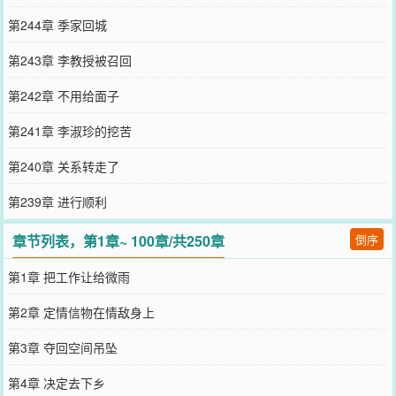
第244章 季家回城
第243章 李教授被召回
第242章 不用给面子
第241章 李淑珍的挖苦
第240章 关系转走了
第239章 进行顺利
章节列表，第1章~ 100章/共250章
倒序
第1章 把工作让给微雨
第2章 定情信物在情敌身上
第3章 夺回空间吊坠
第4章 决定去下乡