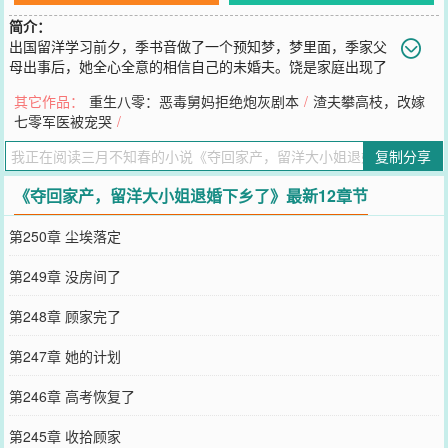
简介：
出国留洋学习前夕，季书音做了一个预知梦，梦里面，季家父
母出事后，她全心全意的相信自己的未婚夫。饶是家庭出现了
变故，留洋名额没了，父母仍竭力为她留好了后路，甚至为她安排了
其它作品：
重生八零：恶毒舅妈拒绝炮灰剧本
/
渣夫攀高枝，改嫁
供销社的工作。没想到却被未婚夫和他的红颜知己暗中做局，不仅工
七零军医被宠哭
/
作被霸占，还被送去下乡，吃尽了苦楚。甚至，自己家祖辈留下来的
财富，也尽数被这二人偷走。最后，为了抢走自己的大学名额，不惜
复制分享
放火害她性命，连带着父母、哥嫂也没有逃脱必死的结局。好在，梦
醒了，一切还都没有发生。为了不重蹈覆辙，让梦境变成现实，她决
《夺回家产，留洋大小姐退婚下乡了》最新12章节
定先下手为强。卖掉工作、夺回空间，家里面的财物，也要掌握在自
己手里。甚至渣男和贱女，通通都不能放过，羊毛一波接一波的薅。
第250章 尘埃落定
设计她下乡，那就一起去好了！只不过，那个清冷的学霸，怎么总是
站在自己这一边。她打人，他就帮着套麻袋；她骂人，他就倒水给她
第249章 没房间了
润喉；甚至，她的活计，全被包了，工分还都是她的。季书音：不
是，大学霸，我们好像没有那么熟啊……江时安：没事，处着处着就
第248章 顾家完了
熟了……
您要是觉得《
夺回家产，留洋大小姐退婚下乡了
》还不错的话请不要
第247章 她的计划
忘记向您QQ群和微博微信里的朋友推荐哦！
第246章 高考恢复了
第245章 收拾顾家