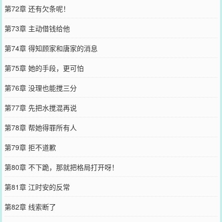
第72章 还有欠条呢！
第73章 主动借钱给他
第74章 得知顾家和唐家的消息
第75章 她的手段，更可怕
第76章 没理也能搅三分
第77章 先把水搅混再说
第78章 帮她得罪所有人
第79章 拒不道歉
第80章 不下跪，那就把格局打开呀！
第81章 江时安的反常
第82章 线索断了