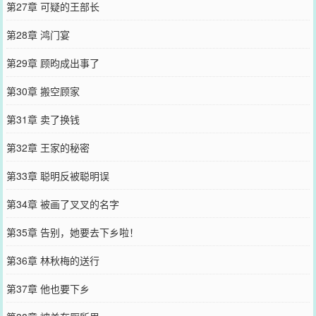
第27章 可疑的王部长
第28章 鸿门宴
第29章 顾昀成出事了
第30章 搬空顾家
第31章 卖了换钱
第32章 王家的秘密
第33章 聪明反被聪明误
第34章 被画了叉叉的名字
第35章 告别，她要去下乡啦！
第36章 林秋梅的送行
第37章 他也要下乡