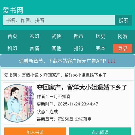
爱书网
搜索
首页
玄幻
武侠
都市
历史
网游
科幻
言情
其他
排行
完本
登录
追看新章节，下载本站客户端无广告APP
↓↓↓
爱书网
>
言情小说
> 夺回家产，留洋大小姐退婚下乡了
夺回家产，留洋大小姐退婚下乡了
作者：
三月不知春
更新时间：2025-11-24 23:44:47
状态：连载
最新章节：
第250章 尘埃落定
加入书架
点击阅读