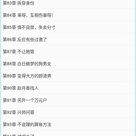
第83章 拆穿身份
第84章 来呀，互相伤害呀！
第85章 情不自禁，失去分寸
第86章 反应有些过激了
第87章 不让她管
第88章 白日做梦的狗男女
第89章 变得大方的顾渣男
第90章 赵月香找人
第91章 另外一个万元户
第92章 兴师问罪
第93章 不说理的算账方法